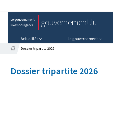
gouvernement.lu
Le gouvernement
luxembourgeois
ACTUALITÉS
LE GOUVERNEMENT
Actualités
Le gouvernement
Dossier tripartite 2026
A
c
c
Dossier tripartite 2026
u
e
i
l