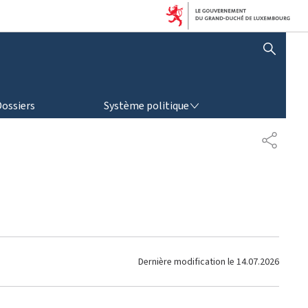
AFFICHER / MASQUER LA RECHERCHE
SYSTÈME POLITIQUE
Dossiers
Système politique
P
A
R
T
A
G
E
Dernière modification le
14.07.2026