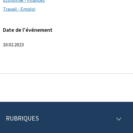
Économie - Finances
Travail - Emploi
Date de l'événement
10.02.2023
RUBRIQUES
P
R
U
i
B