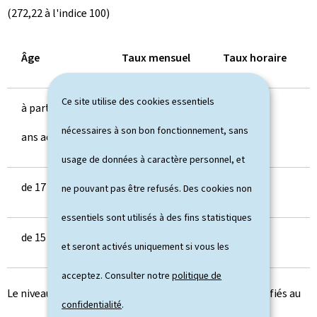
(272,22 à l'indice 100)
Âge
Taux mensuel
Taux horaire
Ce site utilise des cookies essentiels
à partir de 18
2.447,07
14,1449
nécessaires à son bon fonctionnement, sans
ans accomplis
usage de données à caractère personnel, et
de 17 à 18 ans
1.957,65
11,3159
ne pouvant pas être refusés. Des cookies non
essentiels sont utilisés à des fins statistiques
de 15 à 17 ans
1.835,30
10,6087
et seront activés uniquement si vous les
acceptez. Consulter notre
politique de
Le niveau du salaire social minimum pour salariés qualifiés au
confidentialité
.