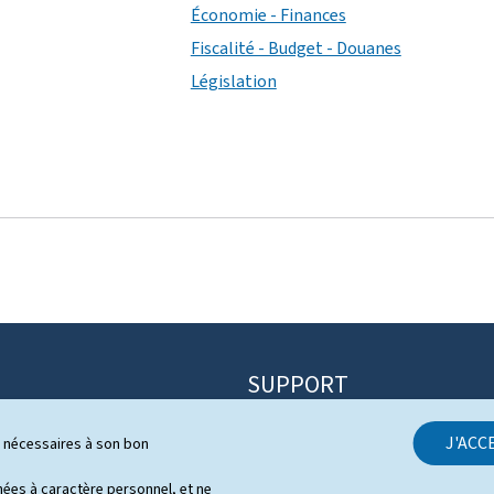
Économie - Finances
Fiscalité - Budget - Douanes
Législation
SUPPORT
Contact
J'ACC
ls nécessaires à son bon
itique
Plan du site
s
es à caractère personnel, et ne