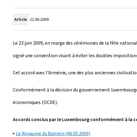
C
Article
22.06.2009
r
Le 23 juin 2009, en marge des cérémonies de la fête nationa
é
signé une convention visant à éviter les doubles impositions
e
l
Cet accord avec l’Arménie, une des plus anciennes civilisati
e
Conformément à la décision du gouvernement luxembourgeoi
économiques (OCDE).
Accords conclus par le Luxembourg conformément à la c
Le Royaume du Bahreïn (06.05.2009)