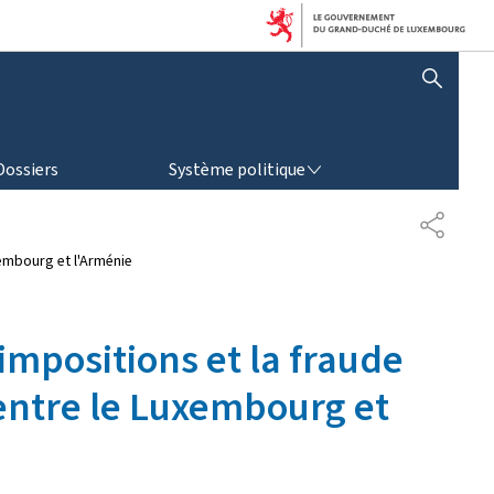
AFFICHER / MASQUER LA RECHERCHE
SYSTÈME POLITIQUE
Dossiers
Système politique
P
A
xembourg et l'Arménie
R
T
A
G
impositions et la fraude
E
 entre le Luxembourg et