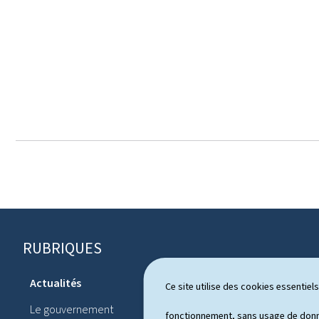
RUBRIQUES
P
i
Actualités
Ce site utilise des cookies essentie
Système pol
e
Le gouvernement
Publication
fonctionnement, sans usage de donné