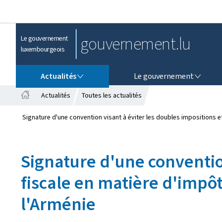
gouvernement.lu
Le gouvernement
luxembourgeois
ACTUALITÉS
LE GOUVERNEMENT
Actualités
Le gouvernement
Actualités
Toutes les actualités
A
c
Signature d'une convention visant à éviter les doubles impositions et
c
u
e
Signature d'une convention
i
l
fiscale en matière d'impôt
l'Arménie